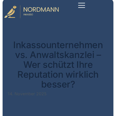
Inkassounternehmen
vs. Anwaltskanzlei –
Wer schützt Ihre
Reputation wirklich
besser?
14. November 2025