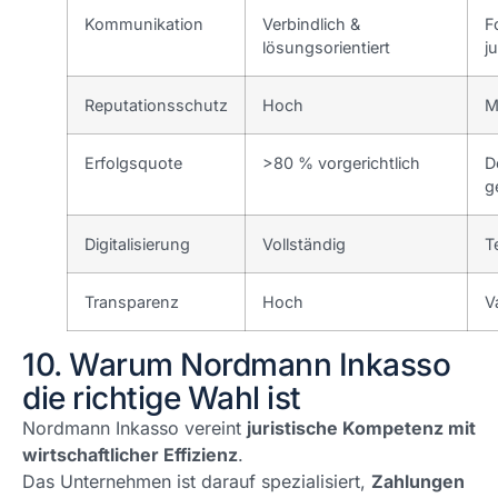
Kommunikation
Verbindlich &
F
lösungsorientiert
j
Reputationsschutz
Hoch
M
Erfolgsquote
>80 % vorgerichtlich
D
g
Digitalisierung
Vollständig
T
Transparenz
Hoch
V
10. Warum Nordmann Inkasso
die richtige Wahl ist
Nordmann Inkasso vereint
juristische Kompetenz mit
wirtschaftlicher Effizienz
.
Das Unternehmen ist darauf spezialisiert,
Zahlungen