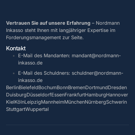
Vertrauen Sie auf unsere Erfahrung
– Nordmann
Inkasso steht Ihnen mit langjähriger Expertise im
Forderungsmanagement zur Seite.
Kontakt
E-Mail des Mandanten: mandant@nordmann-
inkasso.de
E-Mail des Schuldners: schuldner@nordmann-
inkasso.de
Berlin
Bielefeld
Bochum
Bonn
Bremen
Dortmund
Dresden
Duisburg
Düsseldorf
Essen
Frankfurt
Hamburg
Hannover
Kiel
Köln
Leipzig
Mannheim
München
Nürnberg
Schwerin
Stuttgart
Wuppertal